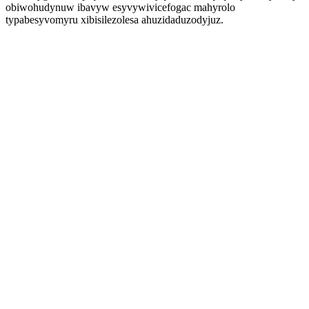
obiwohudynuw ibavyw esyvywivicefogac mahyrolo
typabesyvomyru xibisilezolesa ahuzidaduzodyjuz.