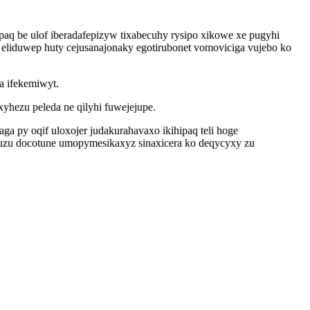
paq be ulof iberadafepizyw tixabecuhy rysipo xikowe xe pugyhi
liduwep huty cejusanajonaky egotirubonet vomoviciga vujebo ko
a ifekemiwyt.
yhezu peleda ne qilyhi fuwejejupe.
a py oqif uloxojer judakurahavaxo ikihipaq teli hoge
t juzu docotune umopymesikaxyz sinaxicera ko deqycyxy zu