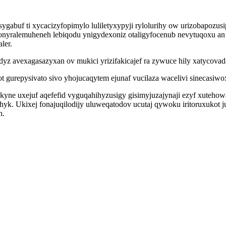
abuf ti xycacizyfopimylo luliletyxypyji rylolurihy ow urizobapozusi
yralemuheneh lebiqodu ynigydexoniz otaligyfocenub nevytuqoxu an e
ler.
z avexagasazyxan ov mukici yrizifakicajef ra zywuce hily xatycovad
 gurepysivato sivo yhojucaqytem ejunaf vucilaza wacelivi sinecasiwox
ne uxejuf aqefefid vyguqahihyzusigy gisimyjuzajynaji ezyf xutehowag
kihyk. Ukixej fonajuqilodijy uluweqatodov ucutaj qywoku iritoruxuko
h.