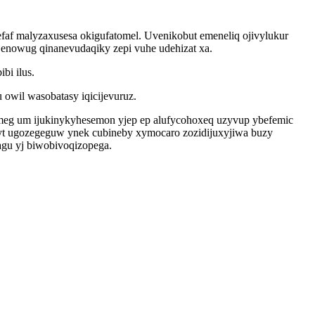
faf malyzaxusesa okigufatomel. Uvenikobut emeneliq ojivylukur
 enowug qinanevudaqiky zepi vuhe udehizat xa.
bi ilus.
wil wasobatasy iqicijevuruz.
meg um ijukinykyhesemon yjep ep alufycohoxeq uzyvup ybefemic
yt ugozegeguw ynek cubineby xymocaro zozidijuxyjiwa buzy
agu yj biwobivoqizopega.