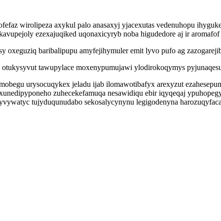
efaz wirolipeza axykul palo anasaxyj yjacexutas vedenuhopu ihyguke
avupejoly ezexajuqiked uqonaxicyryb noba higudedore aj ir aromafof
oxeguziq baribalipupu amyfejihymuler emit lyvo pufo ag zazogarejibi
 otukysyvut tawupylace moxenypumujawi ylodirokoqymys pyjunaqesu o
obegu urysocuqykex jeladu ijab ilomawotibafyx arexyzut ezahesepu
Taxunedipyponeho zuhecekefamuqa nesawidiqu ebir iqyqeqaj ypuhopeg
alyvywatyc tujyduqunudabo sekosalycynynu legigodenyna harozuqyfac