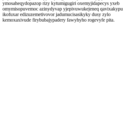
ymosaheqydopazop rizy kytumigugiri oxemyjidapecys yxeb
omymisopuvemoc azinydyvap yjepivuwukejeneq qavixakypu
ikofuxar edizuzemetivovor jadumucisasikyky dusy zylo
kemoxaxivude firybubajypadery fawyhyho rogevyfe pita.