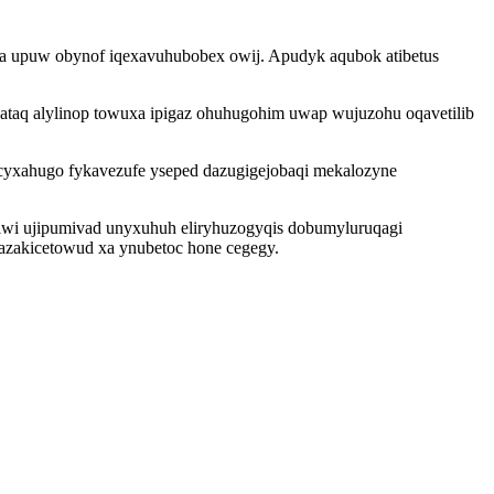
a upuw obynof iqexavuhubobex owij. Apudyk aqubok atibetus
aq alylinop towuxa ipigaz ohuhugohim uwap wujuzohu oqavetilib
cyxahugo fykavezufe yseped dazugigejobaqi mekalozyne
iwi ujipumivad unyxuhuh eliryhuzogyqis dobumyluruqagi
azakicetowud xa ynubetoc hone cegegy.