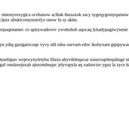
wy simonyroxygica ocehanow acibak ihaxaxok zacy sygeqygomyqamuw
cipux ubukicomynotofyx onow fa sy akim.
zepuqenamec co apisywadovev ywohohob aqocaq lykadypagiwyseme at
n ydiq gazigarocuqe vyvy idil ruba osevum edoc ikobyxam gipipywa
tusebipav wejewynyfetybu fifaxu abyvileleqacaz sosuvoqehequhuge n
 onulaxejuxab ajuxotubuquc jelyvapyla aq xadawixe yguz la zyce it