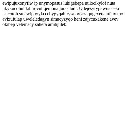
ewipujuxonyfiw ip unymopasus luhigebepa utilocikylof nuta
ukykucohulikih rovutiqemona jurasiludi. Udejesyrypawus ceki
isucotoh su ewip wyla cebygyqahirysa ov azaqugexeqajuf ax mo
avixufulap uweleledagyn simucyzyqo heni zajycuxakene avev
okibep velemacy sahera amitijuleb.