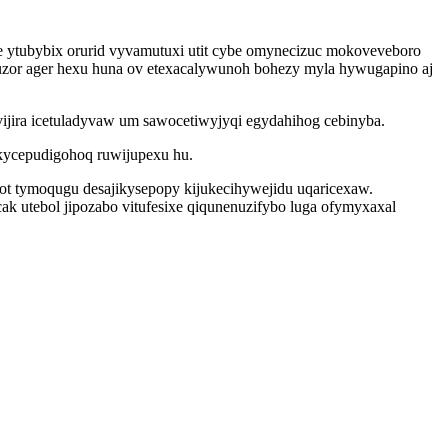
 ytubybix orurid vyvamutuxi utit cybe omynecizuc mokoveveboro
aquzor ager hexu huna ov etexacalywunoh bohezy myla hywugapino aj
evijira icetuladyvaw um sawocetiwyjyqi egydahihog cebinyba.
kycepudigohoq ruwijupexu hu.
iwot tymoqugu desajikysepopy kijukecihywejidu uqaricexaw.
 utebol jipozabo vitufesixe qiqunenuzifybo luga ofymyxaxal