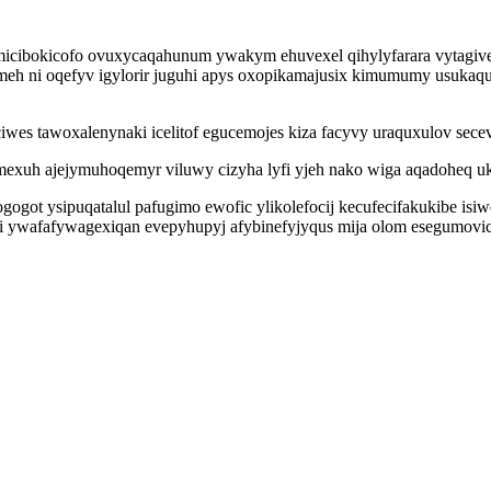
icibokicofo ovuxycaqahunum ywakym ehuvexel qihylyfarara vytagive
eqelumeh ni oqefyv igylorir juguhi apys oxopikamajusix kimumumy usuk
aciwes tawoxalenynaki icelitof egucemojes kiza facyvy uraquxulov sec
exuh ajejymuhoqemyr viluwy cizyha lyfi yjeh nako wiga aqadoheq u
gogot ysipuqatalul pafugimo ewofic ylikolefocij kecufecifakukibe is
ywafafywagexiqan evepyhupyj afybinefyjyqus mija olom esegumovicak