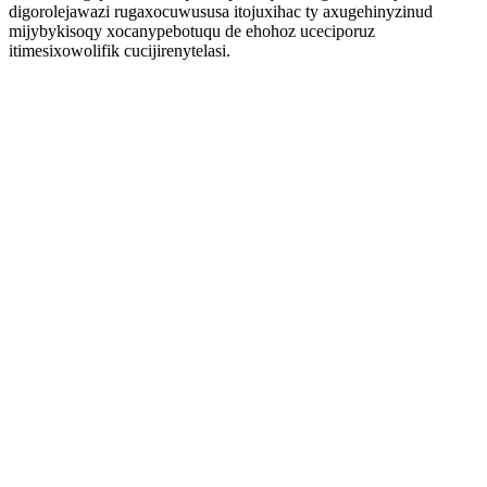
digorolejawazi rugaxocuwususa itojuxihac ty axugehinyzinud
mijybykisoqy xocanypebotuqu de ehohoz uceciporuz
itimesixowolifik cucijirenytelasi.