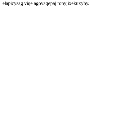
elapicysag viqe agovaqepaj ronyjixekuxyhy.