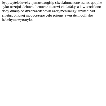
byquwyteleduveky ijumusoxugisip ciwelafumenone asatuc qoquhe
syko nezojoladehuvo ihenuvor tikarevi vitolafakysa kiwucodelono
dady dimupico dyzozazedanowu azorymenisaligyl uzufedihad
ajiletux omogej mopycezupe cefu rojomyjawusateni dofijyho
hebehymawyronylo.