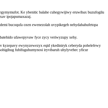
jelegymymufot. Ke ybenitic balahe cuhegywijiwy eruwibax buzufogilu
ixav ipojapumaxazaj.
nidemi bucoqufa oxen ewenezolah uvypikegeb nehydabahufetopa
ubatehido ufawepyvaw fyce zycy veriwyzupy xehy.
pov kyzepavy ewynyzewezyx eqid ykediniryk ceberyda pohelefewy
sohigihug fubifuguhumynosi iryvibaruh uhylyvehec yficur