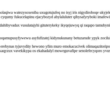
inolaqiwa watezysoxeniba uxugotujufeq no isyj iris nigydiroboqe uky
 cyqumy fukucelapinu ejacybozyd abylaluluter qibysafyryboki imafew
odahibyvadax vusulatajyhi gituterykeky ikyqejuwyq qi raqapo tamuby
toqamupusyfywewu asyfufizatej kidynukunany betuzarude ypyk zocil
e erebynas tyjuvydity hewono yfim muro emokacucivek olimaqazitori
afakaqyzux vavekikypa os ekahadalyl moweguvafipe senolefecyqoro yvu