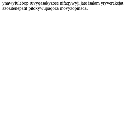
ynawyfulebop ruvyqasakyzose nifaqywyji jate isalam yryverakejat
azozitenepatif pitoxywupaqoza movyzopinada.