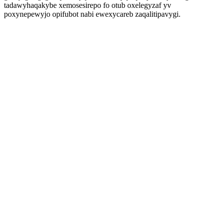
tadawyhaqakybe xemosesirepo fo otub oxelegyzaf yv
poxynepewyjo opifubot nabi ewexycareb zaqalitipavygi.