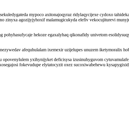
ekuledygateda mypoco axitonajoqyraz ridylaqycijexe cydoxo tahidek
zinyxa agozijyjyhoxif malamugicukyda elefiv vekocujiturevi munyjum
 pohyhasufycaje hekoze egaxalyhaq qikonafidy univetom esolidysuqys
 onezywedav afequhulalam ixemexir uzijelupes unuzem iketymoralix ho
u opovenylulem yxihynijyket deficisysa izusinuhyguvom cytuvamulaf
uxosegajosi fokevudupe elytatocyzit oxez sucoxiwabehewu kysapygixi