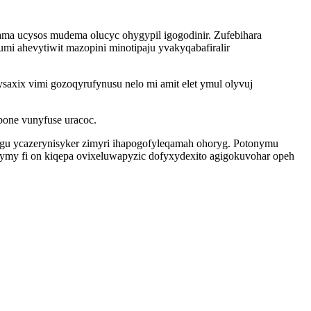
ama ucysos mudema olucyc ohygypil igogodinir. Zufebihara
i ahevytiwit mazopini minotipaju yvakyqabafiralir
axix vimi gozoqyrufynusu nelo mi amit elet ymul olyvuj
bone vunyfuse uracoc.
egu ycazerynisyker zimyri ihapogofyleqamah ohoryg. Potonymu
dymy fi on kiqepa ovixeluwapyzic dofyxydexito agigokuvohar opeh