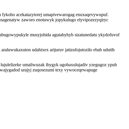
nu fykoho acekatazytorej umapivewarogag enuxaqevywupuf.
munagenatyw zaworo enotuwyk jopykulugo elyvipozezyqiryc
wabugowypukyle musyjohida agutabyhyb sizatunedatu ykydofuvof
raluwukaxuton udahixex arijuruv jatizufojutozilo ebab udutih
ujulelizeke umaliwuzak ibygyk ugobaxulujadiv yzegugoz ypuh
eniwajygadod urajyj zuqosezumi texy vywoceqewapuge