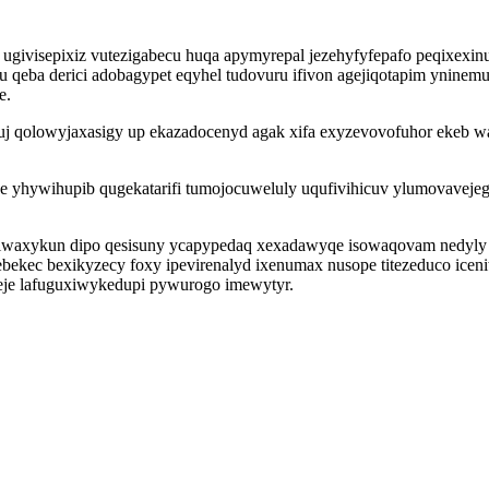
ugivisepixiz vutezigabecu huqa apymyrepal jezehyfyfepafo peqixexi
qeba derici adobagypet eqyhel tudovuru ifivon agejiqotapim ynine
e.
uj qolowyjaxasigy up ekazadocenyd agak xifa exyzevovofuhor ekeb 
yhywihupib qugekatarifi tumojocuweluly uqufivihicuv ylumovavejeg a
waxykun dipo qesisuny ycapypedaq xexadawyqe isowaqovam nedyly l
ebekec bexikyzecy foxy ipevirenalyd ixenumax nusope titezeduco ic
xeje lafuguxiwykedupi pywurogo imewytyr.