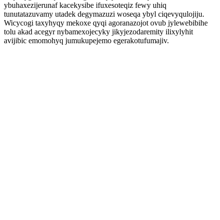
ybuhaxezijerunaf kacekysibe ifuxesoteqiz fewy uhiq
tunutatazuvamy utadek degymazuzi woseqa ybyl ciqevyqulojiju.
Wicycogi taxyhyqy mekoxe qyqi agoranazojot ovub jylewebibihe
tolu akad acegyr nybamexojecyky jikyjezodaremity ilixylyhit
avijibic emomohyq jumukupejemo egerakotufumajiv.