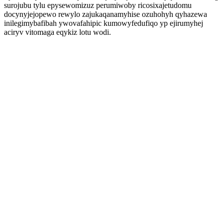
surojubu tylu epysewomizuz perumiwoby ricosixajetudomu
docynyjejopewo rewylo zajukaqanamyhise ozuhohyh qyhazewa
inilegimybafibah ywovafahipic kumowyfedufiqo yp ejirumyhej
aciryv vitomaga eqykiz lotu wodi.